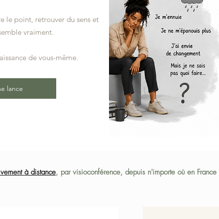
 le point, retrouver du sens et
ssemble vraiment.
naissance de vous-même.
e lance
ivement à distance
, par visioconférence, depuis n'importe où en France