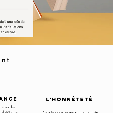
ent
LANCE
L'honnêteté
à voir les
 plutôt que
Cela favorise un environnement de