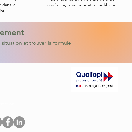
e dans le
confiance, la sécurité et la crédibilité.
ori.
gement
 situation et trouver la formule
2 42 08 40
act@srconseil-developpement.com
amation