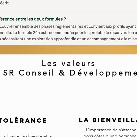
Les valeurs
 SR Conseil &
Développem
LA BIENVEIL
tolérance
L'importance de s'attacher 
bons côtés d'une personne
la liberté, la diversité et la