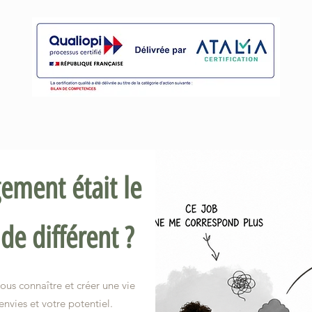
gement était le
e différent ?
ous connaître et créer une vie
envies et votre potentiel.