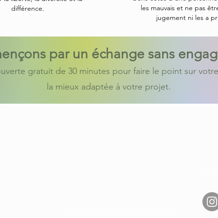
les mauvais et ne pas êtr
différence.
jugement ni les a pri
nçons par un échange sans enga
verte gratuit de 30 minutes pour faire le point sur votre
la mieux adaptée à votre projet.
SR CONSEIL & DÉVELOPPEMENT
07 8
cont
Bilan de compétences
Récl
Règlement
intérieur
ts réservés
Mis à jour du site au 08/05/2026