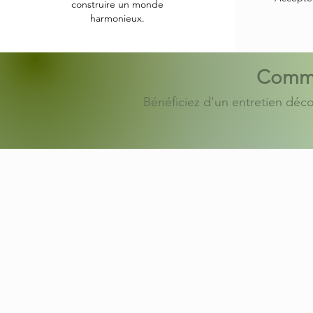
construire un monde
harmonieux.
Comme
Bénéficiez d'un entretien décou
Conditions générales d'utilisation
Mentions légales
CGV
Code déontologie
SRCONSEIL&DÉVELOPPEMENT ® - Tous droi