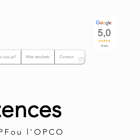
i suis-je?
Mes résultats
Contact
tences
CPFou l'OPCO