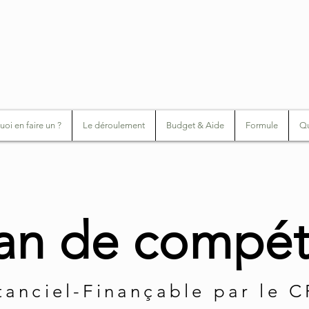
oi en faire un ?
Le déroulement
Budget & Aide
Formule
Qu
lan de compé
tanciel-Finançable par le 